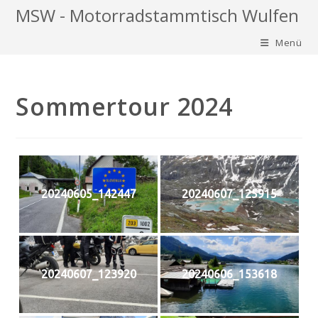
Zum
MSW - Motorradstammtisch Wulfen
Inhalt
Menü
springen
Sommertour 2024
20240605_142447
20240607_125915
20240607_123920
20240606_153618